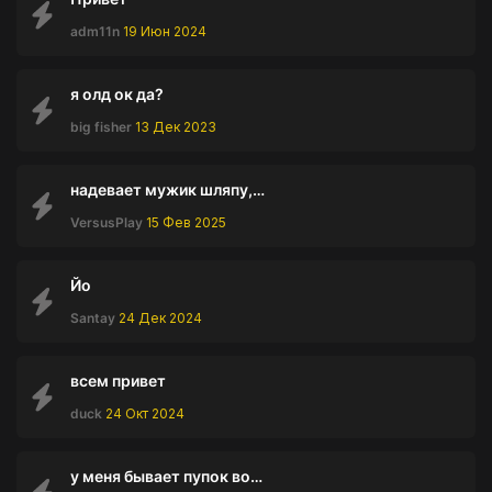
adm11n
19 Июн 2024
я олд ок да?
big fisher
13 Дек 2023
надевает мужик шляпу, а она ему как раз
VersusPlay
15 Фев 2025
Йо
Santay
24 Дек 2024
всем привет
duck
24 Окт 2024
у меня бывает пупок волосатый за постов от люцифера, что делать?